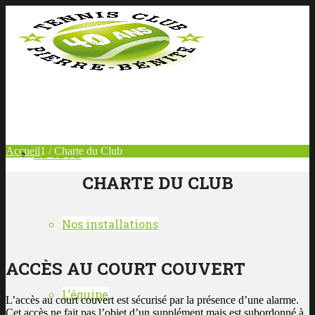
Accueil
1
/
Charte du Club
LE CLUB
CHARTE DU CLUB
Nos installations
ACCÈS AU COURT COUVERT
L’équipe
L’accès au court couvert est sécurisé par la présence d’une alarme.
Cet accès ne fait pas l’objet d’un supplément mais est subordonné à