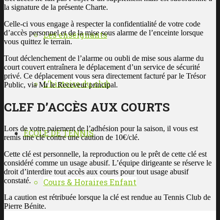
la signature de la présente Charte.
Celle-ci vous engage à respecter la confidentialité de votre code
d’accès personnel et de la mise sous alarme de l’enceinte lorsque
Les enseignants
vous quittez le terrain.
Tout déclenchement de l’alarme ou oubli de mise sous alarme du
court couvert entraînera le déplacement d’un service de sécurité
privé. Ce déplacement vous sera directement facturé par le Trésor
L’histoire du club
Public, via Mr le Receveur principal.
CLEF D’ACCÈS AUX COURTS
Lors de votre paiement de l’adhésion pour la saison, il vous est
ÉCOLE DE TENNIS
remis une clé contre une caution de 10€/clé.
Cette clé est personnelle, la reproduction ou le prêt de cette clé est
considéré comme un usage abusif. L’équipe dirigeante se réserve le
droit d’interdire tout accès aux courts pour tout usage abusif
constaté.
Cours & Horaires Enfant
La caution est rétribuée lorsque la clé est rendue au Tennis Club de
Pierre Bénite.