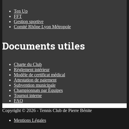
Ten Up
FFT
Gestion sportive
Comité Rhône Lyon Métropole
Documents utiles
Charte du Club
Règlement intérieur
Modèle de certificat médical
Attestation de paiement
Subvention municipale
Championnats par Équipes
Tournoi interne
FAQ
Copyright © 2026 - Tennis Club de Pierre Bénite
Mentions Légales