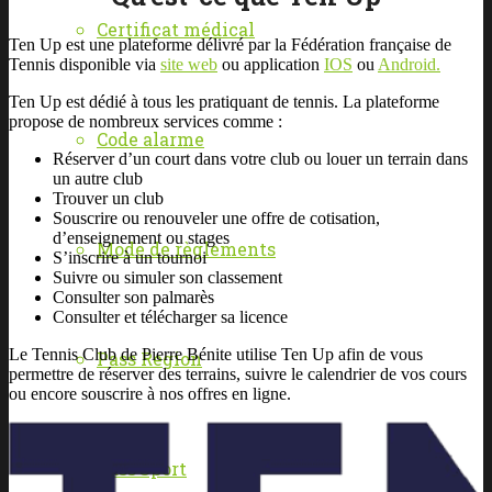
Certificat médical
Ten Up est une plateforme délivré par la Fédération française de
Tennis disponible via
site web
ou application
IOS
ou
Android.
Ten Up est dédié à tous les pratiquant de tennis. La plateforme
propose de nombreux services comme :
Code alarme
Réserver d’un court dans votre club ou louer un terrain dans
un autre club
Trouver un club
Souscrire ou renouveler une offre de cotisation,
d’enseignement ou stages
Mode de règlements
S’inscrire à un tournoi
Suivre ou simuler son classement
Consulter son palmarès
Consulter et télécharger sa licence
Le Tennis Club de Pierre Bénite utilise Ten Up afin de vous
Pass Region
permettre de réserver des terrains, suivre le calendrier de vos cours
ou encore souscrire à nos offres en ligne.
Pass’Sport