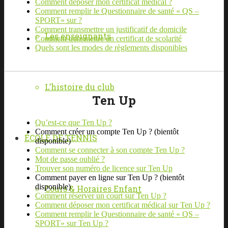
Comment déposer mon certificat médical ?
Comment remplir le Questionnaire de santé « QS –
SPORT» sur ?
Comment transmettre un justificatif de domicile
Les enseignants
Comment transmettre un certificat de scolarité
Quels sont les modes de règlements disponibles
L’histoire du club
Ten Up
Qu’est-ce que Ten Up ?
Comment créer un compte Ten Up ? (bientôt
ÉCOLE DE TENNIS
disponible)
Comment se connecter à son compte Ten Up ?
Mot de passe oublié ?
Trouver son numéro de licence sur Ten Up
Comment payer en ligne sur Ten Up ? (bientôt
disponible)
Cours & Horaires Enfant
Comment réserver un court sur Ten Up ?
Comment déposer mon certificat médical sur Ten Up ?
Comment remplir le Questionnaire de santé « QS –
SPORT» sur Ten Up ?