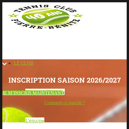
LE CLUB
INSCRIPTION SAISON 2026/2027
Nos installations
JE M’INSCRIS MAINTENANT
Comment ça marche ?
L’équipe