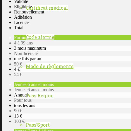
Validité
Eligibilité
Certificat médical
Renouvellement
Adhésion
Licence
Total
Code alarme
Formule Découverte
4 à 99 ans
3 mois maximum
Non-licencié
une fois par an
50 €
Mode de règlements
4 €
54 €
Jeunes 6 ans et moins
Jeunes 6 ans et moins
Annuel
Pass Region
Pour tous
tous les ans
90 €
13 €
103 €
Pass’Sport