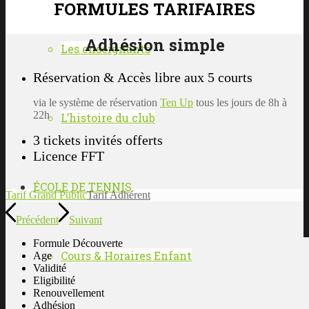
FORMULES TARIFAIRES
Adhésion simple
Les enseignants
Réservation & Accès libre aux 5 courts
via le système de réservation
Ten Up
tous les jours de 8h à
22h
L’histoire du club
3 tickets invités offerts
Licence FFT
ÉCOLE DE TENNIS
Tarif Grand Public
Tarif Adhérent
Précédent
Suivant
Formule Découverte
Cours & Horaires Enfant
Age
Validité
Eligibilité
Renouvellement
Adhésion