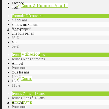
Licence
Cours & Horaires Adulte
Total
Formule Découverte
4 à 99 ans
3 mois maximum
Non-licencié
TARIFS
une fois par an
65 €
4 €
69 €
Adhésion
Jeunes 6 ans et moins
Jeunes 6 ans et moins
Annuel
Pour tous
tous les ans
100 €
Cours
13 €
113 €
Jeunes 7 ans à 18 ans
Jeunes 7 ans à 18 ans
Annuel
RÉSERVER
Pour tous