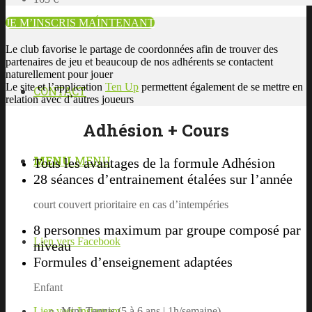
ACTUALITÉS
JE M’INSCRIS MAINTENANT
Le club favorise le partage de coordonnées afin de trouver des
partenaires de jeu et beaucoup de nos
adhérents
se contactent
naturellement pour jouer
Le site et l’application
Ten Up
permettent également de se mettre en
CONTACT
relation avec d’autres joueurs
Adhésion + Cours
MENU
MENU
Tous les avantages de la formule Adhésion
28 séances d’entrainement étalées sur l’année
court couvert prioritaire en cas d’intempéries
8 personnes maximum par groupe composé par
Lien vers Facebook
niveau
Formules d’enseignement adaptées
Enfant
Lien vers Instagram
Mini-Tennis (5 à 6 ans | 1h/semaine)