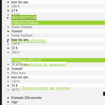
tous les ans
100 €
23 €
123 €
INSCRIPTION
Adhésion étudiant
Statut étudiant
Annuel
Statut étudiant
tous les ans
INFOS PRATIQUES
130 €
33 €
166 €
Adhésion ADULTE
Attestation de paiement
18 à 99 ans
Annuel
Pour tous
tous les ans
150 €
33 €
Championnats par équipes
183 €
Formule Découverte
Age