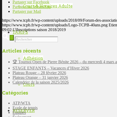
Partager sur Facebook
Cours & Horaires Adulte
Partager sur WhatsApp
Partager par Mail
https://www.tcpb.fr/wp-content/uploads/2018/09/Forum-des-associat
https://www.tcpb.fr/wp-content/uploads/Logo-TCPB-40ans.png
Etie
09:02:13
Inscriptions saison 2018/2019
TARIFS
Articles récents
Adhésion
🏆 Tournoi Open de Pierre Bénite 2026 – du mercredi 4 mars 
STAGE ENFANTS – Vacances d’Hiver 2026
Plateau Rouge – 28 février 2026
Plateau Orange – 31 janvier 2026
Calendrier de la saison 2025/2026
Cours
Catégories
ATP/WTA
Ecole de tennis
RÉSERVER
Équipes