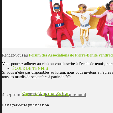
Les enseignants
L’histoire du club
Rendez-vous au
Forum des Associations de Pierre-Bénite vendred
Vous pourrez adhérer au club ou vous inscrire à l’école de tennis, retr
ÉCOLE DE TENNIS
Si vous n’êtes pas disponibles au forum, nous vous invitons à l’aprè
tous les mardis de septembre à partir de 20h.
Cours & Horaires Enfant
4 septembre 2018
par
Etienne Ginguenaud
/
Partager cette publication