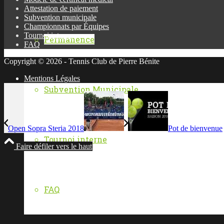
Attestation de paiement
Subvention municipale
Championnats par Équipes
Tournoi interne
Permanence
FAQ
Copyright © 2026 - Tennis Club de Pierre Bénite
Mentions Légales
Subvention Municipale
Open Sopra Steria 2018
Pot de bienvenue
Tournoi interne
Faire défiler vers le haut
FAQ