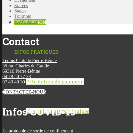
Événement
Soirées
Stages
Tournois
INSCRIPTION
Vie du Club
Contact
INFOS PRATIQUES
Tennis Club de Pierre-Bénite
35 rue Charles de Gaulle
69310 Pierre-Bénite
04 78 50 77 33
Attestation de paiement
07 49 40 30 56
CONTACTEZ-NOUS
Infos COVID-19
Championnats par équipes
Le protocole de sortie de confinement