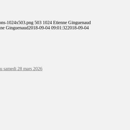
ions-1024x503.png
503
1024
Etienne Ginguenaud
nne Ginguenaud
2018-09-04 09:01:32
2018-09-04
au samedi 28 mars 2026