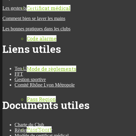
Certificat médical
Les gestes barrières
Comment bien se laver les mains
Les bonnes pratiques dans les clubs
Code alarme
Liens utiles
Mode de règlements
Ten Up
FFT
Gestion sportive
Comité Rhône Lyon Métropole
Pass Region
Documents utiles
Charte du Club
Pass’Sport
Règlement intérieur
Modèle de certificat médical