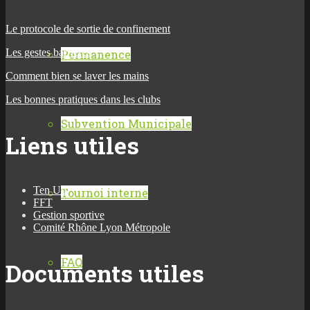
Le protocole de sortie de confinement
Les gestes barrières
Permanence
Comment bien se laver les mains
Les bonnes pratiques dans les clubs
Subvention Municipale
Liens utiles
Ten Up
Tournoi interne
FFT
Gestion sportive
Comité Rhône Lyon Métropole
FAQ
Documents utiles