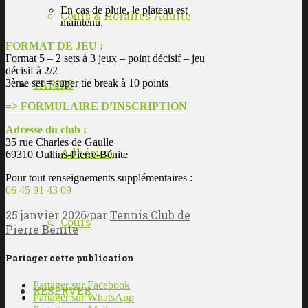
En cas de pluie, le plateau est
Cours & Horaires Adulte
maintenu.
FORMAT DE JEU :
Format 5 – 2 sets à 3 jeux – point décisif – jeu
décisif à 2/2 –
3ème set = super tie break à 10 points
TARIFS
=> FORMULAIRE D’INSCRIPTION
Adresse du club :
35 rue Charles de Gaulle
Adhésion
69310 Oullins-Pierre-Bénite
Pour tout renseignements supplémentaires :
06 45 91 43 09
25 janvier 2026
par
Tennis Club de
/
Cours
Pierre Bénite
Partager cette publication
Partager sur Facebook
RÉSERVER
Partager sur WhatsApp