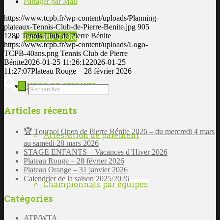
Partager par Mail
https://www.tcpb.fr/wp-content/uploads/Planning-
plateaux-Tennis-Club-de-Pierre-Benite.jpg
905
INSCRIPTION
1280
Tennis Club de Pierre Bénite
https://www.tcpb.fr/wp-content/uploads/Logo-
TCPB-40ans.png
Tennis Club de Pierre
Bénite
2026-01-25 11:26:12
2026-01-25
11:27:07
Plateau Rouge – 28 février 2026
INFOS PRATIQUES
Articles récents
🏆 Tournoi Open de Pierre Bénite 2026 – du mercredi 4 mars
Attestation de paiement
au samedi 28 mars 2026
STAGE ENFANTS – Vacances d’Hiver 2026
Plateau Rouge – 28 février 2026
Plateau Orange – 31 janvier 2026
Calendrier de la saison 2025/2026
Championnats par équipes
Catégories
ATP/WTA