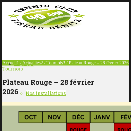
Accueil
1
/
Actualités
2
/
Tournois
3
/
Plateau Rouge – 28 février 2026
LE CLUB
Tournois
Plateau Rouge – 28 février
2026
Nos installations
L’équipe