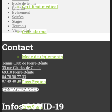
Ecole de tennis
Certificat médical
Équipes
Événement
Soirées
Stages
Tournois
Vie du Club
Code alarme
Contact
Mode de règlements
Tennis Club de Pierre-Bénite
35 rue Charles de Gaulle
69310 Pierre-Bénite
04 78 50 77 33
Pass Region
07 49 40 30 56
CONTACTEZ-NOUS
Infos COVID-19
Pass’Sport