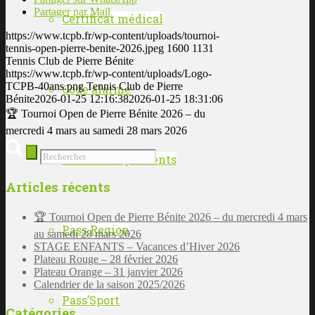
Partager par Mail
Certificat médical
https://www.tcpb.fr/wp-content/uploads/tournoi-
tennis-open-pierre-benite-2026.jpeg
1600
1131
Tennis Club de Pierre Bénite
https://www.tcpb.fr/wp-content/uploads/Logo-
TCPB-40ans.png
Tennis Club de Pierre
Code alarme
Bénite
2026-01-25 12:16:38
2026-01-25 18:31:06
🏆 Tournoi Open de Pierre Bénite 2026 – du
mercredi 4 mars au samedi 28 mars 2026
Mode de règlements
Articles récents
🏆 Tournoi Open de Pierre Bénite 2026 – du mercredi 4 mars
Pass Region
au samedi 28 mars 2026
STAGE ENFANTS – Vacances d’Hiver 2026
Plateau Rouge – 28 février 2026
Plateau Orange – 31 janvier 2026
Calendrier de la saison 2025/2026
Pass’Sport
Catégories