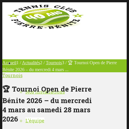
LE CLUB
Accueil
1
/
Actualités
2
/
Tournois
3
/
🏆 Tournoi Open de Pierre
Bénite 2026 – du mercredi 4 mars ...
Tournois
🏆 Tournoi Open de Pierre
Nos installations
Bénite 2026 – du mercredi
4 mars au samedi 28 mars
2026
L’équipe