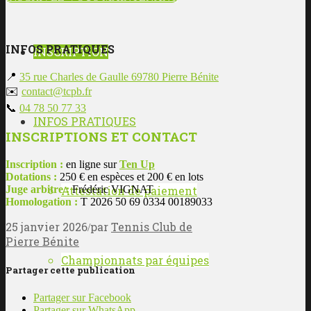
INFOS PRATIQUES
INSCRIPTION
📍
35 rue Charles de Gaulle 69780 Pierre Bénite
✉️
contact@tcpb.fr
📞
04 78 50 77 33
INFOS PRATIQUES
INSCRIPTIONS ET CONTACT
Inscription :
en ligne sur
Ten Up
Dotations :
250 € en espèces et 200 € en lots
Juge arbitre :
Frédéric VIGNAT
Attestation de paiement
Homologation :
T 2026 50 69 0334 00189033
25 janvier 2026
par
Tennis Club de
/
Pierre Bénite
Championnats par équipes
Partager cette publication
Partager sur Facebook
Partager sur WhatsApp