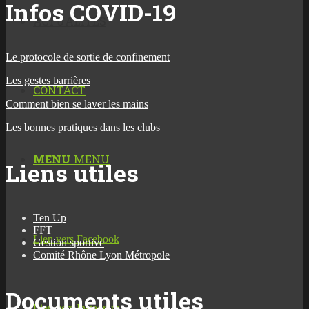
Infos COVID-19
ACTUALITÉS
Le protocole de sortie de confinement
Les gestes barrières
CONTACT
Comment bien se laver les mains
Les bonnes pratiques dans les clubs
MENU
MENU
Liens utiles
Ten Up
FFT
Lien vers Facebook
Gestion sportive
Comité Rhône Lyon Métropole
Documents utiles
Lien vers Instagram