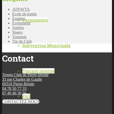
ATP/WTA
Ecole de tennis
Équipes
Permanence
Événement
Soirées
Stages
Tournois
Vie du Club
Subvention Municipale
Contact
Tournoi interne
Tennis Club de Pierre-Bénite
35 rue Charles de Gaulle
69310 Pierre-Bénite
04 78 50 77 33
07 49 40 30 56
FAQ
CONTACTEZ-NOUS