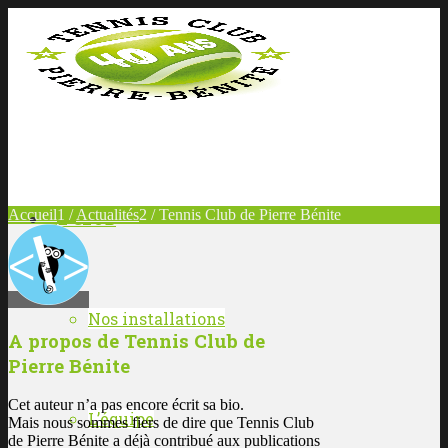
Accueil
1
/
Actualités
2
/
Tennis Club de Pierre Bénite
LE CLUB
Nos installations
A propos de
Tennis Club de
Pierre Bénite
Cet auteur n’a pas encore écrit sa bio.
L’équipe
Mais nous sommes fiers de dire que
Tennis Club
de Pierre Bénite
a déjà contribué aux publications