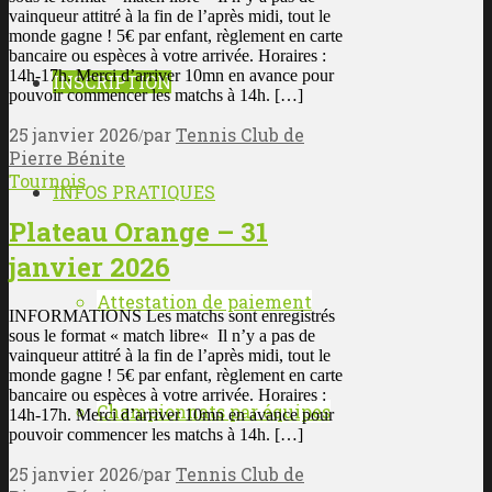
vainqueur attitré à la fin de l’après midi, tout le
monde gagne ! 5€ par enfant, règlement en carte
bancaire ou espèces à votre arrivée. Horaires :
14h-17h. Merci d’arriver 10mn en avance pour
INSCRIPTION
pouvoir commencer les matchs à 14h. […]
25 janvier 2026
par
Tennis Club de
/
Pierre Bénite
Tournois
INFOS PRATIQUES
Plateau Orange – 31
janvier 2026
Attestation de paiement
INFORMATIONS Les matchs sont enregistrés
sous le format « match libre« Il n’y a pas de
vainqueur attitré à la fin de l’après midi, tout le
monde gagne ! 5€ par enfant, règlement en carte
bancaire ou espèces à votre arrivée. Horaires :
Championnats par équipes
14h-17h. Merci d’arriver 10mn en avance pour
pouvoir commencer les matchs à 14h. […]
25 janvier 2026
par
Tennis Club de
/