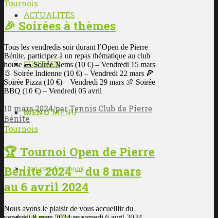
Tournois
ACTUALITÉS
🎉 Soirées à thèmes
Tous les vendredis soir durant l’Open de Pierre
Bénite, participez à un repas thématique au club
CONTACT
house 🌯 Soirée Nems (10 €) – Vendredi 15 mars
🍲 Soirée Indienne (10 €) – Vendredi 22 mars 🍕
Soirée Pizza (10 €) – Vendredi 29 mars 🍖 Soirée
BBQ (10 €) – Vendredi 05 avril
10 mars 2024
par
Tennis Club de Pierre
/
MENU
MENU
Bénite
Tournois
🏆 Tournoi Open de Pierre
Bénite 2024 – du 8 mars
Lien vers Facebook
au 6 avril 2024
Nous avons le plaisir de vous accueillir du
Lien vers Instagram
vendredi 8 mars 2024 au samedi 6 avril 2024