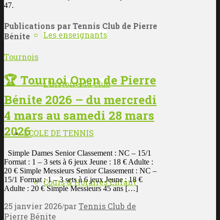
47.
Publications par Tennis Club de Pierre
Les enseignants
Bénite
Tournois
🏆 Tournoi Open de Pierre
L’histoire du club
Bénite 2026 – du mercredi
4 mars au samedi 28 mars
2026
ÉCOLE DE TENNIS
Simple Dames Senior Classement : NC – 15/1
Format : 1 – 3 sets à 6 jeux Jeune : 18 € Adulte :
20 € Simple Messieurs Senior Classement : NC –
15/1 Format : 1 – 3 sets à 6 jeux Jeune : 18 €
Cours & Horaires Enfant
Adulte : 20 € Simple Messieurs 45 ans […]
25 janvier 2026
par
Tennis Club de
/
Pierre Bénite