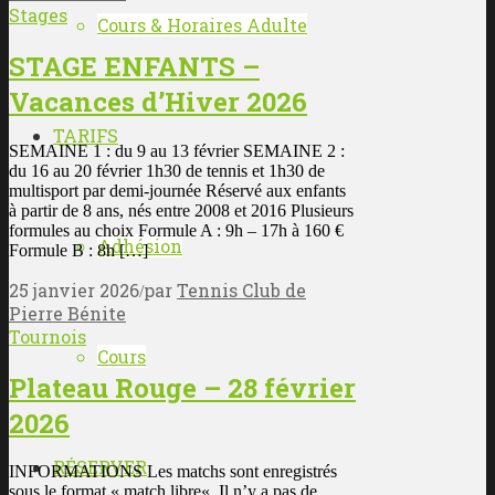
Stages
Cours & Horaires Adulte
STAGE ENFANTS –
Vacances d’Hiver 2026
TARIFS
SEMAINE 1 : du 9 au 13 février SEMAINE 2 :
du 16 au 20 février 1h30 de tennis et 1h30 de
multisport par demi-journée Réservé aux enfants
à partir de 8 ans, nés entre 2008 et 2016 Plusieurs
formules au choix Formule A : 9h – 17h à 160 €
Adhésion
Formule B : 8h […]
25 janvier 2026
par
Tennis Club de
/
Pierre Bénite
Tournois
Cours
Plateau Rouge – 28 février
2026
RÉSERVER
INFORMATIONS Les matchs sont enregistrés
sous le format « match libre« Il n’y a pas de