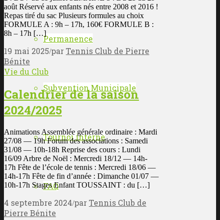
août Réservé aux enfants nés entre 2008 et 2016 !
Repas tiré du sac Plusieurs formules au choix
FORMULE A : 9h – 17h, 160€ FORMULE B :
8h – 17h […]
Permanence
19 mai 2025
par
Tennis Club de Pierre
/
Bénite
Vie du Club
Subvention Municipale
Calendrier de la saison
2024/2025
Animations Assemblée générale ordinaire : Mardi
Tournoi interne
27/08 — 19h Forum des associations : Samedi
31/08 — 10h-18h Reprise des cours : Lundi
16/09 Arbre de Noël : Mercredi 18/12 — 14h-
17h Fête de l’école de tennis : Mercredi 18/06 —
14h-17h Fête de fin d’année : Dimanche 01/07 —
10h-17h Stages Enfant TOUSSAINT : du […]
FAQ
4 septembre 2024
par
Tennis Club de
/
Pierre Bénite