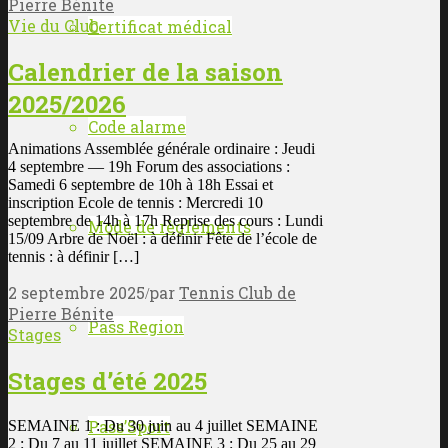
Pierre Bénite
Vie du Club
Certificat médical
Calendrier de la saison
2025/2026
Code alarme
Animations Assemblée générale ordinaire : Jeudi
4 septembre — 19h Forum des associations :
Samedi 6 septembre de 10h à 18h Essai et
inscription Ecole de tennis : Mercredi 10
septembre de 14h à 17h Reprise des cours : Lundi
Mode de règlements
15/09 Arbre de Noël : à définir Fête de l’école de
tennis : à définir […]
2 septembre 2025
par
Tennis Club de
/
Pierre Bénite
Pass Region
Stages
Stages d’été 2025
Pass’Sport
SEMAINE 1 : Du 30 juin au 4 juillet SEMAINE
2 : Du 7 au 11 juillet SEMAINE 3 : Du 25 au 29