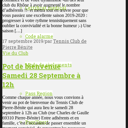
club du Rhône à avoir augmenté le nombre
Certificat médical
d’adhérents !!- et mettra tout en œuvre pour que
vous passiez une excellente saison 2019-2020 :
progresser à votre rythme tennistiquement sans
oublier la convivialité et la bonne humeur ;-) Une
saison […]
Code alarme
17 septembre 2019
par
Tennis Club de
/
Pierre Bénite
Vie du Club
Pot de bienvenue
Mode de règlements
Samedi 28 Septembre à
12h
Pass Region
Comme chaque année, nous vous convions à
venir au pot de bienvenue du Tennis Club de
Pierre-Bénite qui aura lieu le samedi 28
septembre à 12h au Club (rue Charles de Gaulle
69310 Pierre-Bénite) Entre adhérents et en
Pass’Sport
famille, c’est l’occasion de passer ensemble un