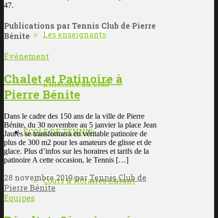
47.
Publications par Tennis Club de Pierre
Les enseignants
Bénite
Événement
Chalet et Patinoire à
L’histoire du club
Pierre Bénite
Dans le cadre des 150 ans de la ville de Pierre
Bénite, du 30 novembre au 5 janvier la place Jean
ÉCOLE DE TENNIS
Jaurès se transformera en véritable patinoire de
plus de 300 m2 pour les amateurs de glisse et de
glace. Plus d’infos sur les horaires et tarifs de la
patinoire A cette occasion, le Tennis […]
28 novembre 2019
par
Tennis Club de
/
Cours & Horaires Enfant
Pierre Bénite
Équipes