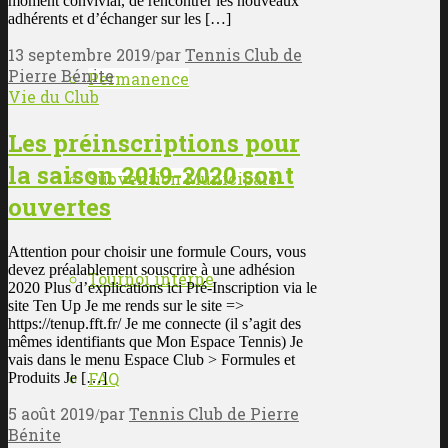
moment convivial, de rencontrer les nouveaux
adhérents et d’échanger sur les […]
13 septembre 2019
par
Tennis Club de
/
Pierre Bénite
Permanence
Vie du Club
Les préinscriptions pour
la saison 2019-2020 sont
Subvention Municipale
ouvertes
Attention pour choisir une formule Cours, vous
devez préalablement souscrire à une adhésion
Tournoi interne
2020 Plus d’explications ici Pré-Inscription via le
site Ten Up Je me rends sur le site =>
https://tenup.fft.fr/ Je me connecte (il s’agit des
mêmes identifiants que Mon Espace Tennis) Je
vais dans le menu Espace Club > Formules et
FAQ
Produits Je […]
5 août 2019
par
Tennis Club de Pierre
/
Bénite