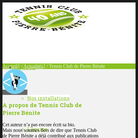
Accueil
1
/
Actualités
2
/
Tennis Club de Pierre Bénite
LE CLUB
Nos installations
A propos de
Tennis Club de
Pierre Bénite
Cet auteur n’a pas encore écrit sa bio.
L’équipe
Mais nous sommes fiers de dire que
Tennis Club
de Pierre Bénite
a déjà contribué aux publications