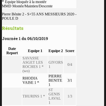
B
Equipe bloquée à la montée
MMD Montée/Maintien/Descente
Pierre Bénite 2 - S+55 ANS MESSIEURS 2020 -
POULE D
Résultats
Journée 1 du 06/10/2019
Date
Equipe 1
Equipe 2
Score
Report
SAVASSE
ASGET LES
GIVORS
0/4
ROCHES 1 *
1
(wo)
PIERRE
RHODIA
BENITE
3/1
VAISE 1 *
1
ST
GENIS
THURINS 1 *
1/3
LAVAL
1