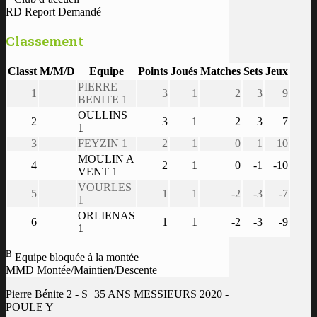
RD Report Demandé
Classement
Classt
M/M/D
Equipe
Points
Joués
Matches
Sets
Jeux
PIERRE
1
3
1
2
3
9
BENITE 1
OULLINS
2
3
1
2
3
7
1
3
FEYZIN 1
2
1
0
1
10
MOULIN A
4
2
1
0
-1
-10
VENT 1
VOURLES
5
1
1
-2
-3
-7
1
ORLIENAS
6
1
1
-2
-3
-9
1
B
Equipe bloquée à la montée
MMD Montée/Maintien/Descente
Pierre Bénite 2 - S+35 ANS MESSIEURS 2020 -
POULE Y