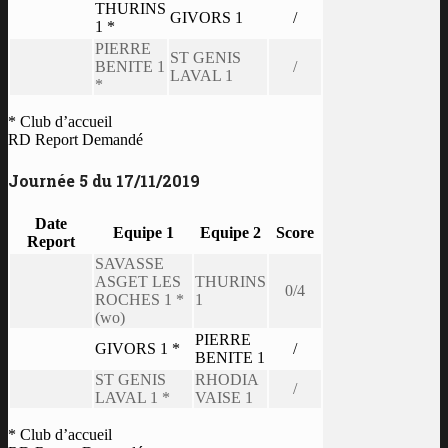
THURINS
GIVORS 1
/
1 *
PIERRE
ST GENIS
BENITE 1
/
LAVAL 1
*
* Club d’accueil
RD Report Demandé
Journée 5 du 17/11/2019
Date
Equipe 1
Equipe 2
Score
Report
SAVASSE
ASGET LES
THURINS
0/4
ROCHES 1 *
1
(wo)
PIERRE
GIVORS 1 *
/
BENITE 1
ST GENIS
RHODIA
/
LAVAL 1 *
VAISE 1
* Club d’accueil