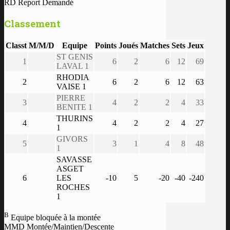
RD Report Demandé
Classement
Classt
M/M/D
Equipe
Points
Joués
Matches
Sets
Jeux
ST GENIS
1
6
2
6
12
69
LAVAL 1
RHODIA
2
6
2
6
12
63
VAISE 1
PIERRE
3
4
2
2
4
33
BENITE 1
THURINS
4
4
2
2
4
27
1
GIVORS
5
3
1
4
8
48
1
SAVASSE
ASGET
6
LES
-10
5
-20
-40
-240
ROCHES
1
B
Equipe bloquée à la montée
MMD Montée/Maintien/Descente