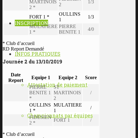
MARTINOIS
1/3
2
2 *
OULLINS
FORT 1 *
1/3
1
INSCRIPTION
MULATIERE
PIERRE
4/0
1 *
BENITE 1
* Club d’accueil
RD Report Demandé
INFOS PRATIQUES
Journée 2 du 13/10/2019
Date
Equipe 1
Equipe 2
Score
Report
Attestation de paiement
PIERRE
ST
BENITE 1
MARTINOIS
/
*
2
OULLINS
MULATIERE
/
1 *
1
Championnats par équipes
FIDESIEN
FORT 1
/
2 *
* Club d’accueil