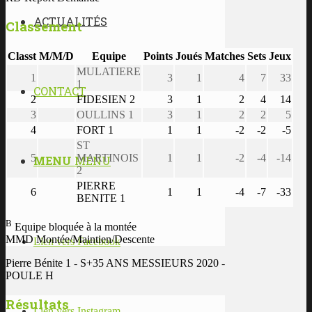
ACTUALITÉS
Classement
Classt
M/M/D
Equipe
Points
Joués
Matches
Sets
Jeux
MULATIERE
1
3
1
4
7
33
1
CONTACT
2
FIDESIEN 2
3
1
2
4
14
3
OULLINS 1
3
1
2
2
5
4
FORT 1
1
1
-2
-2
-5
ST
5
MARTINOIS
1
1
-2
-4
-14
MENU
MENU
2
PIERRE
6
1
1
-4
-7
-33
BENITE 1
B
Equipe bloquée à la montée
MMD Montée/Maintien/Descente
Lien vers Facebook
Pierre Bénite 1 - S+35 ANS MESSIEURS 2020 -
POULE H
Résultats
Lien vers Instagram