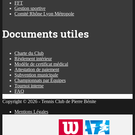
FFT
Gestion sportive
Comité Rhône Lyon Métropole
Documents utiles
Charte du Club
Règlement intérieur
Modèle de certificat médical
Attestation de paiement
Subvention municipale
Championnats par Équipes
Tournoi interne
FAQ
Copyright © 2026 - Tennis Club de Pierre Bénite
Mentions Légales