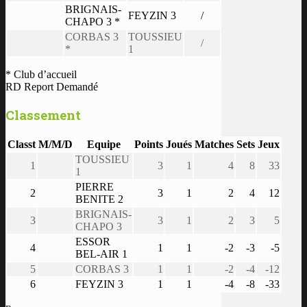
BRIGNAIS-
FEYZIN 3
/
CHAPO 3 *
CORBAS 3
TOUSSIEU
/
*
1
* Club d’accueil
RD Report Demandé
Classement
Classt
M/M/D
Equipe
Points
Joués
Matches
Sets
Jeux
TOUSSIEU
1
3
1
4
8
33
1
PIERRE
2
3
1
2
4
12
BENITE 2
BRIGNAIS-
3
3
1
2
3
5
CHAPO 3
ESSOR
4
1
1
-2
-3
-5
BEL-AIR 1
5
CORBAS 3
1
1
-2
-4
-12
6
FEYZIN 3
1
1
-4
-8
-33