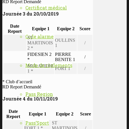
RD Report Demandé
Certificat médical
Journée 3 du 20/10/2019
Date
Equipe 1
Equipe 2
Score
Report
Code alarme
ST
OULLINS
MARTINOIS
/
1
2 *
FIDESIEN 2
PIERRE
/
*
BENITE 1
Mode de règlements
MULATIERE
FORT 1
/
1 *
* Club d’accueil
RD Report Demandé
Pass Region
Journée 4 du 10/11/2019
Date
Equipe 1
Equipe 2
Score
Report
Pass’Sport
ST
FORT 1 *
MARTINOIS
/