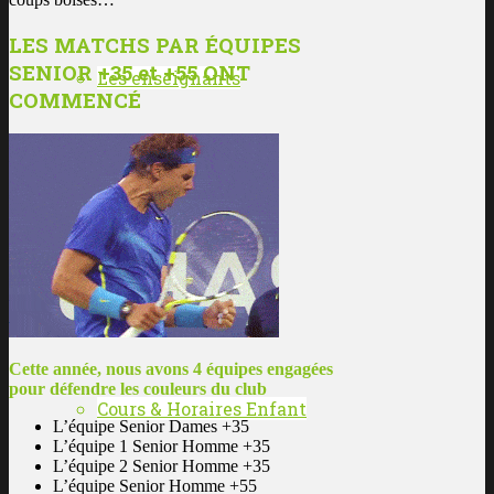
LES MATCHS PAR ÉQUIPES
SENIOR +35 et +55 ONT
Les enseignants
COMMENCÉ
L’histoire du club
ÉCOLE DE TENNIS
Cette année, nous avons 4 équipes engagées
pour défendre les couleurs du club
Cours & Horaires Enfant
L’équipe Senior Dames +35
L’équipe 1 Senior Homme +35
L’équipe 2 Senior Homme +35
L’équipe Senior Homme +55