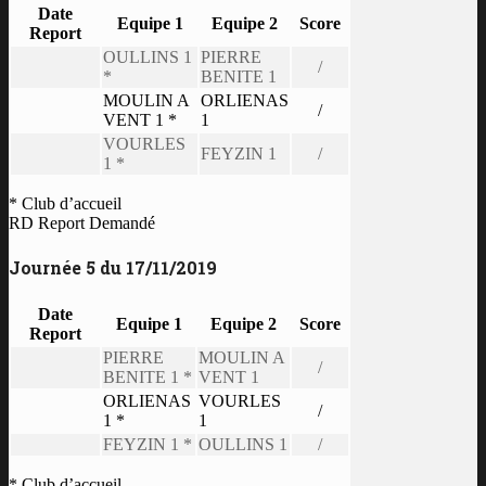
Date
Equipe 1
Equipe 2
Score
Report
OULLINS 1
PIERRE
/
*
BENITE 1
MOULIN A
ORLIENAS
/
VENT 1 *
1
VOURLES
FEYZIN 1
/
1 *
* Club d’accueil
RD Report Demandé
Journée 5 du 17/11/2019
Date
Equipe 1
Equipe 2
Score
Report
PIERRE
MOULIN A
/
BENITE 1 *
VENT 1
ORLIENAS
VOURLES
/
1 *
1
FEYZIN 1 *
OULLINS 1
/
* Club d’accueil