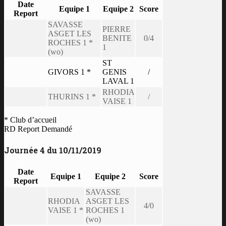
Date
Equipe 1
Equipe 2
Score
Report
SAVASSE
PIERRE
ASGET LES
BENITE
0/4
ROCHES 1 *
1
(wo)
ST
GIVORS 1 *
GENIS
/
LAVAL 1
RHODIA
THURINS 1 *
/
VAISE 1
* Club d’accueil
RD Report Demandé
Journée 4 du 10/11/2019
Date
Equipe 1
Equipe 2
Score
Report
SAVASSE
RHODIA
ASGET LES
4/0
VAISE 1 *
ROCHES 1
(wo)