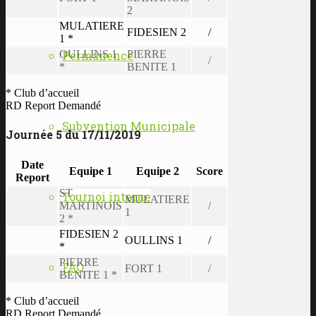
2
MULATIERE
FIDESIEN 2
/
1 *
OULLINS 1
PIERRE
Permanence
/
*
BENITE 1
* Club d’accueil
RD Report Demandé
Subvention Municipale
Journée 5 du 17/11/2019
Date
Equipe 1
Equipe 2
Score
Report
ST
Tournoi interne
MULATIERE
MARTINOIS
/
1
2 *
FIDESIEN 2
OULLINS 1
/
*
PIERRE
FAQ
FORT 1
/
BENITE 1 *
* Club d’accueil
RD Report Demandé