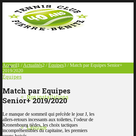
Accueil
1
/
Actualités
2
/
Équipes
3
/
Match par Equipes Senior+
LE CLUB
2019/2020
Équipes
Match par Equipes
Nos installations
Senior+ 2019/2020
Le manque de sommeil qui précède le jour J, les
allers-retours incessants aux toilettes, l’odeur de
Kronenbourg tièdes, les choix tactiques
L’équipe
incompréhensibles du capitaine, les premiers
coups boisés…