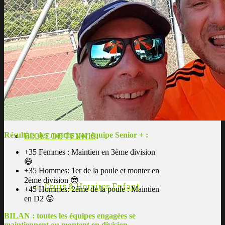
Les enseignants
L’histoire du club
Résultats des matchs par équipe Senior + :
ÉCOLE DE TENNIS
+35 Femmes : Maintien en 3ème division
😄
+35 Hommes: 1er de la poule et monter en
2ème division
😎
Cours & Horaires Enfant
+45 Hommes: 2ème de la poule : Maintien
en D2
😝
BILAN : t
outes les équipes engagées se
maintiennent ou montent en division