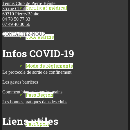
Tennis Club de Pierre-Bénite
Certificat médical
35 rue Charles de Gaulle
69310 Pierre-Bénite
04 78 50 77 33
07 49 40 30 56
CONTACTEZ-NOUS
Code alarme
Infos COVID-19
Mode de règlements
Le protocole de sortie de confinement
Les gestes barrières
Comment bien se laver les mains
Pass Region
Les bonnes pratiques dans les clubs
Liens utiles
Pass’Sport