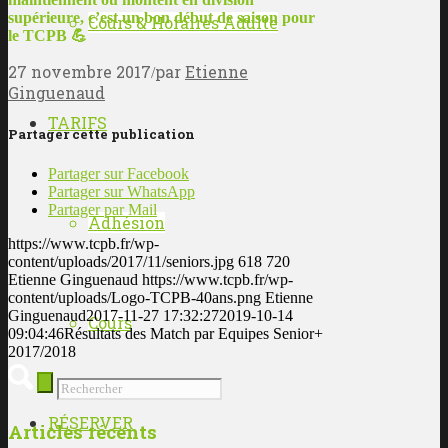
supérieure, c’est un bon début de saison pour
Cours & Horaires Adulte
le TCPB
💪
27 novembre 2017
par
Etienne
/
Ginguenaud
TARIFS
Partager cette publication
Partager sur Facebook
Partager sur WhatsApp
Partager par Mail
Adhésion
https://www.tcpb.fr/wp-
content/uploads/2017/11/seniors.jpg
618
720
Etienne Ginguenaud
https://www.tcpb.fr/wp-
content/uploads/Logo-TCPB-40ans.png
Etienne
Ginguenaud
2017-11-27 17:32:27
2019-10-14
Cours
09:04:46
Résultats des Match par Equipes Senior+
2017/2018
RÉSERVER
Articles récents