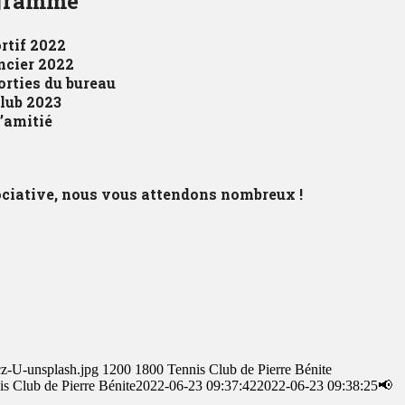
gramme
rtif 2022
ncier 2022
orties du bureau
club 2023
l’amitié
ociative, nous vous attendons nombreux !
cz-U-unsplash.jpg
1200
1800
Tennis Club de Pierre Bénite
is Club de Pierre Bénite
2022-06-23 09:37:42
2022-06-23 09:38:25
📢