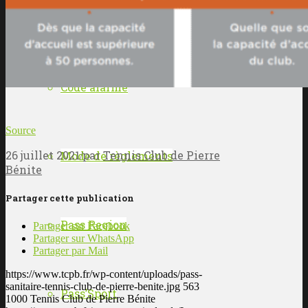
Certificat médical
Code alarme
Source
26 juillet 2021
par
Tennis Club de Pierre
Mode de règlements
/
Bénite
Partager cette publication
Pass Region
Partager sur Facebook
Partager sur WhatsApp
Partager par Mail
https://www.tcpb.fr/wp-content/uploads/pass-
sanitaire-tennis-club-de-pierre-benite.jpg
563
Pass’Sport
1000
Tennis Club de Pierre Bénite