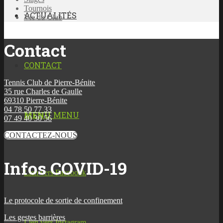
Tournois
ACTUALITÉS
Vie du Club
Contact
CONTACT
Tennis Club de Pierre-Bénite
35 rue Charles de Gaulle
69310 Pierre-Bénite
04 78 50 77 33
MENU
MENU
07 49 40 30 56
CONTACTEZ-NOUS
Infos COVID-19
Lien vers Facebook
Le protocole de sortie de confinement
Les gestes barrières
Lien vers Instagram