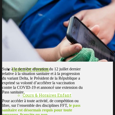
Les enseignants
L’histoire du club
Suite à la dernière allocution du 12 juillet dernier
ÉCOLE DE TENNIS
relative à la situation sanitaire et à la progression
du variant Delta, le Président de la République a
exprimé sa volonté d’accélérer la vaccination
contre la COVID-19 et annoncé une extension du
Pass sanitaire.
Cours & Horaires Enfant
Pour accéder à toute activité, de compétition ou
libre, sur l’ensemble des disciplines FFT,
le pass
sanitaire est désormais requis pour toute
personne, licenciée ou non.