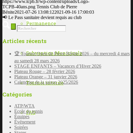
https://www.tcpb.fr/wp-content/uploads/Logo-
TCPB-40ans.png
Tennis Club de Pierre
Bénite
2021-07-26 13:08:12
2021-09-16 17:00:03
📢 Le Pass sanitaire devient requis au club
Permanence
Articles récents
Subvention Municipale
🏆 Tournoi Open de Pierre Bénite 2026 – du mercredi 4 mars
au samedi 28 mars 2026
STAGE ENFANTS – Vacances d’Hiver 2026
Plateau Rouge – 28 février 2026
Plateau Orange – 31 janvier 2026
Tournoi interne
Calendrier de la saison 2025/2026
Catégories
ATP/WTA
Ecole de tennis
FAQ
Équipes
Événement
Soirées
Stages