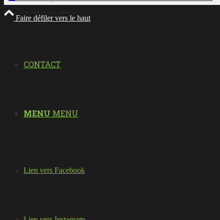
ACTUALITÉS
Faire défiler vers le haut
CONTACT
MENU
MENU
Lien vers Facebook
Lien vers Instagram