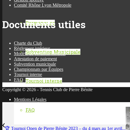
Comité Rhône Lyon Métropole
Documents utiles
Permanence
Charte du Club
Règlement intérieur
Subvention Municipale
Modèle de certificat médical
Attestation de paiement
Subvention municipale
Championnats par Équipes
Tournoi interne
FAQ
Tournoi interne
Copyright © 2026 - Tennis Club de Pierre Bénite
Mentions Légales
FAQ
🏆 Tournoi Open de Pierre Bénite 2023 – du 4 mars au 1er avril...