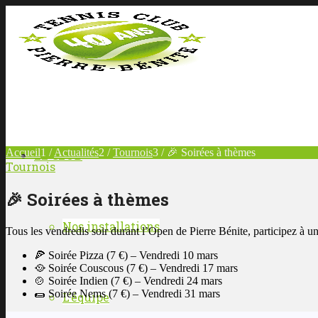
Accueil
1
/
Actualités
2
/
Tournois
3
/
🎉 Soirées à thèmes
LE CLUB
Tournois
🎉 Soirées à thèmes
Nos installations
Tous les vendredis soir durant l’Open de Pierre Bénite, participez à 
🍕 Soirée Pizza (7 €) – Vendredi 10 mars
🥘 Soirée Couscous (7 €) – Vendredi 17 mars
🍲 Soirée Indien (7 €) – Vendredi 24 mars
🌯 Soirée Nems (7 €) – Vendredi 31 mars
L’équipe