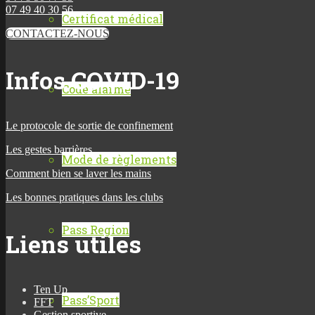
07 49 40 30 56
Certificat médical
CONTACTEZ-NOUS
Infos COVID-19
Code alarme
Le protocole de sortie de confinement
Les gestes barrières
Mode de règlements
Comment bien se laver les mains
Les bonnes pratiques dans les clubs
Pass Region
Liens utiles
Ten Up
Pass’Sport
FFT
Gestion sportive