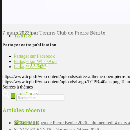
Cours & Horaires Adulte
7 mars 2023
par
Tennis Club de Pierre Bénite
/
TARIFS
Partager cette publication
Partager sur Facebook
Partager sur WhatsApp
Adhésion
Partager par Mail
https://www.tcpb.fr/wp-content/uploads/soiree-a-theme-open-pierre-be
https://www.tcpb.fr/wp-content/uploads/Logo-TCPB-40ans.png
Tenn
Soirées à thèmes
Cours
Articles récents
RÉSERVER
🏆 Tournoi Open de Pierre Bénite 2026 – du mercredi 4 mars 
STAGE ENFANTS – Vacances d’Hiver 2026