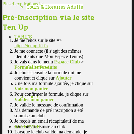
Plus d’explications ici
Cours & Horaires Adulte
Pré-Inscription via le site
Ten Up
TARIFS
Je me rends sur le site =>
https://tenup.fft.fr/
Je me connecte (il s’agit des mêmes
identifiants que Mon Espace Tennis)
Je vais dans le menu
Espace Club
>
Adhésion
Formules et Produits
Je choisis ensuite la formule qui me
convient et clique sur
Ajouter
Une fois ma formule ajoutée, je clique sur
Voir mon panier
Pour confirmer la formule, je clique sur
Cours
Valider mon panier
Je valide le message de confirmation
Ma demande de pré-inscription a été
soumise au club
Je reçois un email récapitulatif de ma
RÉSERVER
demande transmise au club
Lorsque le club valide ma demande, je