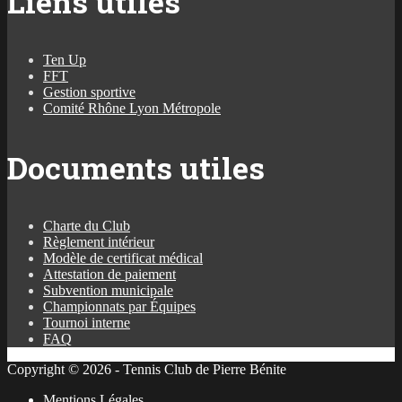
Liens utiles
Ten Up
FFT
Gestion sportive
Comité Rhône Lyon Métropole
Documents utiles
Charte du Club
Règlement intérieur
Modèle de certificat médical
Attestation de paiement
Subvention municipale
Championnats par Équipes
Tournoi interne
FAQ
Copyright © 2026 - Tennis Club de Pierre Bénite
Mentions Légales