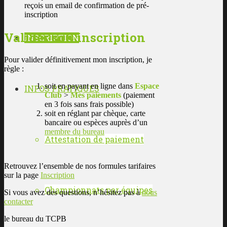
reçois un email de confirmation de pré-
inscription
Valider son inscription
INSCRIPTION
Pour valider définitivement mon inscription, je
règle :
soit en payant en ligne dans
Espace
INFOS PRATIQUES
Club
>
Mes paiements
(paiement
en 3 fois sans frais possible)
soit en réglant par chèque, carte
bancaire ou espèces auprès d’un
membre du bureau
Attestation de paiement
Retrouvez l’ensemble de nos formules tarifaires
sur la page
Inscription
Championnats par équipes
Si vous avez des questions, n’hésitez pas à
nous
contacter
le bureau du TCPB