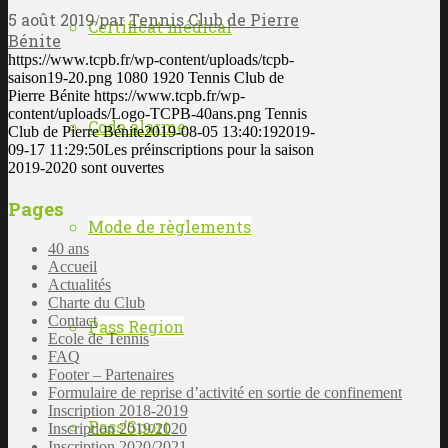
5 août 2019
par
Tennis Club de Pierre
/
Certificat médical
Bénite
https://www.tcpb.fr/wp-content/uploads/tcpb-
saison19-20.png
1080
1920
Tennis Club de
Pierre Bénite
https://www.tcpb.fr/wp-
content/uploads/Logo-TCPB-40ans.png
Tennis
Code alarme
Club de Pierre Bénite
2019-08-05 13:40:19
2019-
09-17 11:29:50
Les préinscriptions pour la saison
2019-2020 sont ouvertes
Pages
Mode de règlements
40 ans
Accueil
Actualités
Charte du Club
Contact
Pass Region
Ecole de Tennis
FAQ
Footer – Partenaires
Formulaire de reprise d’activité en sortie de confinement
Inscription 2018-2019
Pass’Sport
Inscription 2019/2020
Inscription 2020/2021