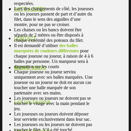
respectées.
ACTUALITÉS
Lors des changements de côté, les joueuses
ou les joueurs passent de part et d’autre du
filet, dans le sens des aiguilles d’une
montre, pour ne pas se croiser.
Les chaises ou les bancs doivent être
séparés de 2 mètres ou être disposés à
CONTACT
chaque extrémité des poteaux du filet.
Il est demandé d’utiliser
des balles
marquées de couleurs différentes
pour
chaque joueuse ou joueur, à raison de 4 à 6
balles par personne. Un marqueur sera à
disposition sur les courts
MENU
MENU
Chaque joueuse ou joueur servira
uniquement avec ses balles marquées. Une
joueuse ou un joueur ne doit en aucun cas
toucher une balle marquée de son
partenaire avec ses mains.
Les joueuses ou joueurs ne doivent pas se
Lien vers Facebook
toucher le visage avec la main pendant le
jeu.
Les joueuses ou joueurs doivent déposer
leur serviette exclusivement dans leur sac.
Les joueuses ou les joueurs ne doivent pas
toucher le filet. S’il a été touché
Lien vers Instagram