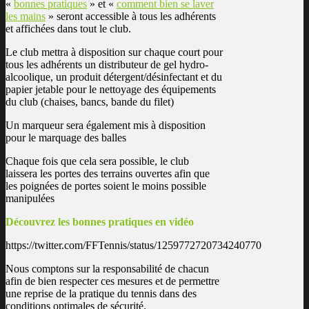
«
bonnes pratiques
» et «
comment bien se laver
les mains
» seront accessible à tous les adhérents
et affichées dans tout le club.
Le club mettra à disposition sur chaque court pour
tous les adhérents un distributeur de gel hydro-
alcoolique, un produit détergent/désinfectant et du
papier jetable pour le nettoyage des équipements
du club (chaises, bancs, bande du filet)
Un marqueur sera également mis à disposition
pour le marquage des balles
Chaque fois que cela sera possible, le club
laissera les portes des terrains ouvertes afin que
les poignées de portes soient le moins possible
manipulées
Découvrez les bonnes pratiques en vidéo
https://twitter.com/FFTennis/status/1259772720734240770
Nous comptons sur la responsabilité de chacun
afin de bien respecter ces mesures et de permettre
une reprise de la pratique du tennis dans des
conditions optimales de sécurité.