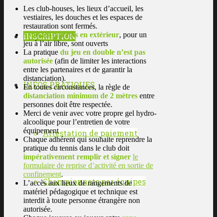
Les club-houses, les lieux d’accueil, les
vestiaires, les douches et les espaces de
restauration sont fermés.
Seuls les terrains en extérieur
, pour un
INSCRIPTION
jeu à l’air libre, sont ouverts
La pratique
du jeu en double n’est pas
autorisée
(afin de limiter les interactions
entre les partenaires et de garantir la
distanciation).
INFOS PRATIQUES
En toutes circonstances, la règle de
distanciation minimum de 2 mètres
entre
personnes doit être respectée.
Merci de venir avec votre propre gel hydro-
alcoolique pour l’entretien de votre
équipement
Attestation de paiement
Chaque adhérent qui souhaite reprendre la
pratique du tennis dans le club doit
impérativement remplir et signer
le
formulaire de reprise d’activité en sortie de
confinement
.
Championnats par équipes
L’accès aux lieux de rangements de
matériel pédagogique et technique est
interdit à toute personne étrangère non
autorisée.