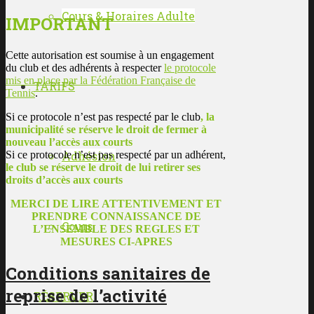
Cours & Horaires Adulte
IMPORTANT
Cette autorisation est soumise à un engagement
du club et des adhérents à respecter
le protocole
mis en place par la Fédération Française de
TARIFS
Tennis
.
Si ce protocole n’est pas respecté par le club
, la
municipalité se réserve le droit de fermer à
nouveau l’accès aux courts
Si ce protocole n’est pas respecté par un adhérent,
Adhésion
le club se réserve le droit de lui retirer ses
droits d’accès aux courts
MERCI DE LIRE ATTENTIVEMENT ET
PRENDRE CONNAISSANCE DE
Cours
L’ENSEMBLE DES REGLES ET
MESURES CI-APRES
Conditions sanitaires de
reprise de l’activité
RÉSERVER