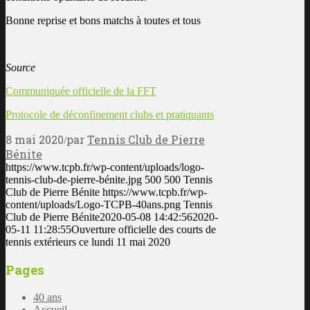
Bonne reprise et bons matchs à toutes et tous
Source
Communiquée officielle de la FFT
Protocole de déconfinement clubs et pratiquants
8 mai 2020
par
Tennis Club de Pierre
/
Bénite
https://www.tcpb.fr/wp-content/uploads/logo-
tennis-club-de-pierre-bénite.jpg
500
500
Tennis
Club de Pierre Bénite
https://www.tcpb.fr/wp-
content/uploads/Logo-TCPB-40ans.png
Tennis
Club de Pierre Bénite
2020-05-08 14:42:56
2020-
05-11 11:28:55
Ouverture officielle des courts de
tennis extérieurs ce lundi 11 mai 2020
Pages
40 ans
Accueil