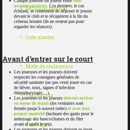
Chaque joueuse ou joueur entre
sans
accompagnateur
. Ces derniers, le cas
Certificat médical
échéant, se contentent de déposer le joueur
devant le club et le récupèrent à la fin du
créneau horaire (ils ne restent pas pour
regarder les séances).
Code alarme
Avant d’entrer sur le court
Mode de règlements
Les joueuses et les joueurs doivent
respecter les consignes générales de
sécurité sanitaire (ne pas venir jouer en cas
de fièvre, toux, signes d’infection
rhinopharyngée…).
Pass Region
Les joueuses et les joueurs
doivent arriver
en tenue de tennis
(les vestiaires sont
fermés jusqu’à nouvel ordre)
et avec leur
propre matériel
(incluant des gants pour le
nettoyage des bancs/chaises et du filet
Pass’Sport
avant et après le jeu).
Les joueuses et les joueurs doivent se laver