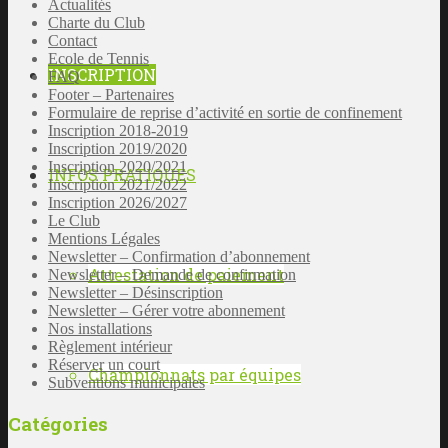
Actualités
Charte du Club
Contact
Ecole de Tennis
INSCRIPTION
FAQ
Footer – Partenaires
Formulaire de reprise d’activité en sortie de confinement
Inscription 2018-2019
Inscription 2019/2020
Inscription 2020/2021
INFOS PRATIQUES
Inscription 2021/2022
Inscription 2026/2027
Le Club
Mentions Légales
Newsletter – Confirmation d’abonnement
Attestation de paiement
Newsletter – Demande de confirmation
Newsletter – Désinscription
Newsletter – Gérer votre abonnement
Nos installations
Règlement intérieur
Réserver un court
Championnats par équipes
Subventions municipales
Catégories