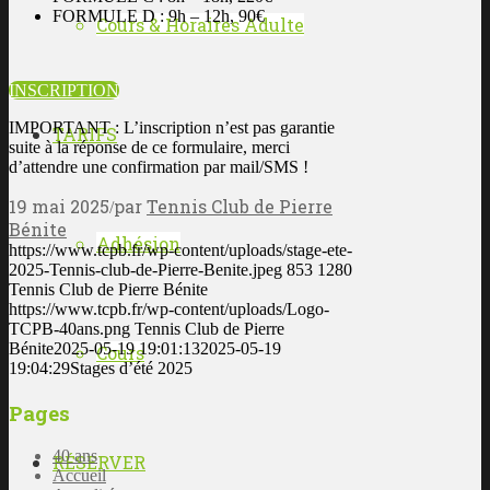
FORMULE D : 9h – 12h, 90€
Cours & Horaires Adulte
INSCRIPTION
IMPORTANT : L’inscription n’est pas garantie
TARIFS
suite à la réponse de ce formulaire, merci
d’attendre une confirmation par mail/SMS !
19 mai 2025
par
Tennis Club de Pierre
/
Bénite
Adhésion
https://www.tcpb.fr/wp-content/uploads/stage-ete-
2025-Tennis-club-de-Pierre-Benite.jpeg
853
1280
Tennis Club de Pierre Bénite
https://www.tcpb.fr/wp-content/uploads/Logo-
TCPB-40ans.png
Tennis Club de Pierre
Bénite
2025-05-19 19:01:13
2025-05-19
Cours
19:04:29
Stages d’été 2025
Pages
40 ans
RÉSERVER
Accueil