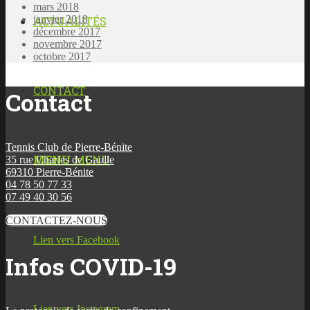
mars 2018
janvier 2018
ACTUALITÉS
décembre 2017
novembre 2017
octobre 2017
CONTACT
Contact
Tennis Club de Pierre-Bénite
MENU
MENU
35 rue Charles de Gaulle
69310 Pierre-Bénite
04 78 50 77 33
07 49 40 30 56
CONTACTEZ-NOUS
Lien vers Facebook
Infos COVID-19
Lien vers Instagram