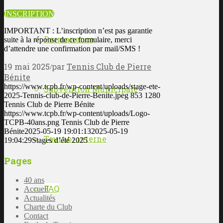
INSCRIPTION
IMPORTANT : L’inscription n’est pas garantie
Permanence
suite à la réponse de ce formulaire, merci
d’attendre une confirmation par mail/SMS !
19 mai 2025
par
Tennis Club de Pierre
/
Bénite
https://www.tcpb.fr/wp-content/uploads/stage-ete-
Subvention Municipale
2025-Tennis-club-de-Pierre-Benite.jpeg
853
1280
Tennis Club de Pierre Bénite
https://www.tcpb.fr/wp-content/uploads/Logo-
TCPB-40ans.png
Tennis Club de Pierre
Bénite
2025-05-19 19:01:13
2025-05-19
Tournoi interne
19:04:29
Stages d’été 2025
Pages
40 ans
FAQ
Accueil
Actualités
Charte du Club
Contact