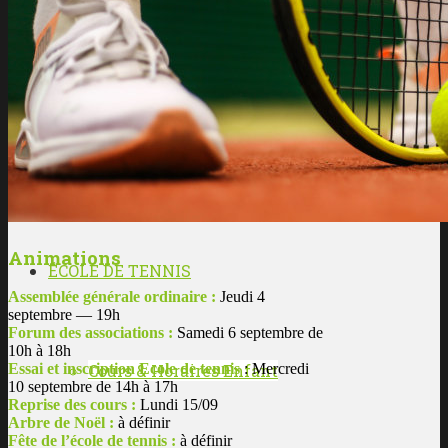
Les enseignants
L’histoire du club
Animations
ÉCOLE DE TENNIS
Assemblée générale ordinaire :
Jeudi 4
septembre — 19h
Forum des associations :
Samedi 6 septembre de
10h à 18h
Cours & Horaires Enfant
Essai et inscription Ecole de tennis
: Mercredi
10 septembre de 14h à 17h
Reprise des cours :
Lundi 15/09
Arbre de Noël :
à définir
Fête de l’école de tennis :
à définir