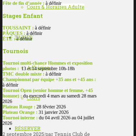
Fête de fin d’année :
à définir
Cours & Horaires Adulte
Stages Enfant
TOUSSAINT :
à définir
PÂQUES :
à définir
TARIFS
ÉTÉ :
à définir
Tournois
Tournoi multi-chance Hommes et exposition
Adhésion
photos :
13 et 14 septembre 10h-18h
TMC double mixte :
à définir
Championnat par équipe +35 ans et +45 ans :
à définir
Tournoi Open (senior homme et femme, +45
homme) :
du mercredi 4 mars au samedi 28 mars
Cours
2026
Plateau Rouge :
28 février 2026
Plateau Orange :
31 janvier 2026
Tournoi interne :
du 04 avril 2026 au 04 juillet
2026
RÉSERVER
2 septembre 2025
par
Tennis Club de
/