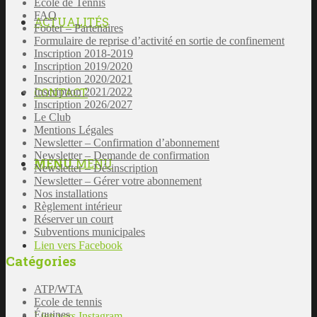
Ecole de Tennis
FAQ
ACTUALITÉS
Footer – Partenaires
Formulaire de reprise d’activité en sortie de confinement
Inscription 2018-2019
Inscription 2019/2020
Inscription 2020/2021
CONTACT
Inscription 2021/2022
Inscription 2026/2027
Le Club
Mentions Légales
Newsletter – Confirmation d’abonnement
Newsletter – Demande de confirmation
MENU
MENU
Newsletter – Désinscription
Newsletter – Gérer votre abonnement
Nos installations
Règlement intérieur
Réserver un court
Subventions municipales
Lien vers Facebook
Catégories
ATP/WTA
Ecole de tennis
Équipes
Lien vers Instagram