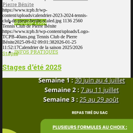
Pierre Bénite
https://www.tcpb.fr/wp-
content/uploads/calendrier-2023-2024-tennis-
club-de-pierre-benite-scaled.jpg
1136
2560
INSCRIPTION
Tennis Club de Pierre Bénite
https://www.tcpb.fr/wp-content/uploads/Logo-
TCPB-40ans.png
Tennis Club de Pierre
Bénite
2025-09-02 09:01:38
2026-01-25
11:52:17
Calendrier de la saison 2025/2026
INFOS PRATIQUES
Stages
Stages d’été 2025
Attestation de paiement
Championnats par équipes