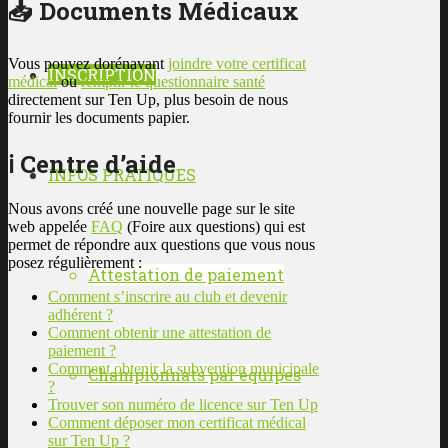
📥 Documents Médicaux
Vous pouvez dorénavant
joindre votre certificat
INSCRIPTION
médical
ou
remplir le questionnaire santé
directement sur Ten Up, plus besoin de nous
fournir les documents papier.
ℹ️ Centre d’aide
INFOS PRATIQUES
Nous avons créé une nouvelle page sur le site
web appelée
FAQ
(Foire aux questions) qui est
permet de répondre aux questions que vous nous
posez régulièrement :
Attestation de paiement
Comment s’inscrire au club et devenir
adhérent ?
Comment obtenir une attestation de
paiement ?
Comment obtenir la subvention municipale
Championnats par équipes
?
Trouver son numéro de licence sur Ten Up
Comment déposer mon certificat médical
sur Ten Up ?