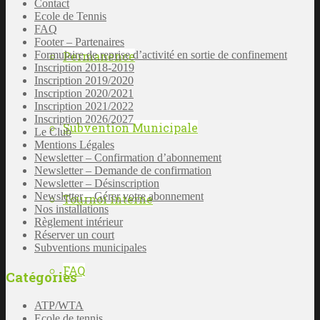
Contact
Ecole de Tennis
FAQ
Footer – Partenaires
Permanence
Formulaire de reprise d’activité en sortie de confinement
Inscription 2018-2019
Inscription 2019/2020
Inscription 2020/2021
Inscription 2021/2022
Inscription 2026/2027
Subvention Municipale
Le Club
Mentions Légales
Newsletter – Confirmation d’abonnement
Newsletter – Demande de confirmation
Newsletter – Désinscription
Newsletter – Gérer votre abonnement
Tournoi interne
Nos installations
Règlement intérieur
Réserver un court
Subventions municipales
FAQ
Catégories
ATP/WTA
Ecole de tennis