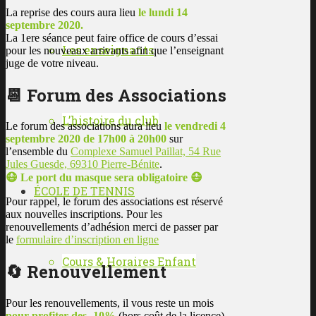
La reprise des cours aura lieu
le lundi 14
septembre 2020.
La 1ere séance peut faire office de cours d’essai
Les enseignants
pour les nouveaux arrivants afin que l’enseignant
juge de votre niveau.
📆 Forum des Associations
L’histoire du club
Le forum des associations aura lieu
le vendredi 4
septembre 2020 de 17h00 à 20h00
sur
l’ensemble du
Complexe Samuel Paillat, 54 Rue
Jules Guesde, 69310 Pierre-Bénite
.
😷 Le port du masque sera obligatoire 😷
ÉCOLE DE TENNIS
Pour rappel, le forum des associations est réservé
aux nouvelles inscriptions. Pour les
renouvellements d’adhésion merci de passer par
le
formulaire d’inscription en ligne
Cours & Horaires Enfant
🔄 Renouvellement
Pour les renouvellements, il vous reste un mois
pour profiter des -10%
(hors coût de la licence)