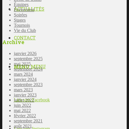
Équipes
ACTUALITÉS
Événement
Soirées
Stages
Tournois
Vie du Club
CONTACT
Archive
janvier 2026
septembre 2025
mai 2025
MENU
MENU
septembre 2024
mars 2024
janvier 2024
septembre 2023
mars 2023
janvier 2023
Lien vers Facebook
juillet 2022
juin 2022
mai 2022
février 2022
septembre 2021
août 2021
Lien vers Instagram