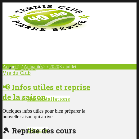
Accueil
1
/
Actualités
2
/
2020
3
/
juillet
LE CLUB
Vie du Club
📢 Infos utiles et reprise
de la saison
Nos installations
Quelques infos utiles pour bien préparer la
nouvelle saison qui arrive
🎾 Reprise des cours
L’équipe