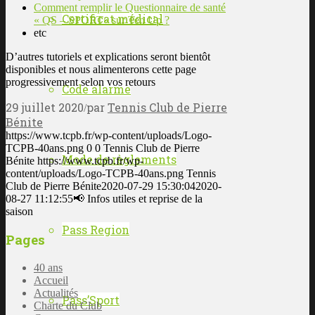
Comment remplir le Questionnaire de santé
Certificat médical
« QS – SPORT» sur Ten Up ?
etc
D’autres tutoriels et explications seront bientôt
disponibles et nous alimenterons cette page
progressivement selon vos retours
Code alarme
29 juillet 2020
par
Tennis Club de Pierre
/
Bénite
https://www.tcpb.fr/wp-content/uploads/Logo-
TCPB-40ans.png
0
0
Tennis Club de Pierre
Mode de règlements
Bénite
https://www.tcpb.fr/wp-
content/uploads/Logo-TCPB-40ans.png
Tennis
Club de Pierre Bénite
2020-07-29 15:30:04
2020-
08-27 11:12:55
📢 Infos utiles et reprise de la
saison
Pass Region
Pages
40 ans
Accueil
Actualités
Pass’Sport
Charte du Club