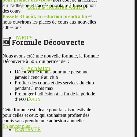
sur l’adhésion et l’accès prioritaire à l’inscription
Cours & Horaires Adulte
des cours.
Passé le 31 août, la réduction prendra fin
et
nous ouvrirons les places de cours aux nouvelles
adhésions.
TARIFS
🆕 Formule Découverte
Nous avons créé une nouvelle formule, la formule
Découverte à 50 € qui permet de :
Adhésion
Découvrir le tennis pour une personne
jamais licencié au club
Profiter des courts et des services du club
pendant 3 mois max
Prolonger l’adhésion à la fin de la période
Cours
d’essai
Cette formule est idéale pour la saison estivale
pour celles et ceux qui souhaitent profiter des
courts sans prendre une adhésion annuelle.
En savoir plus
RÉSERVER