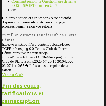
Comment remplir le Questionnaire de santé
« QS – SPORT» sur Ten Up ?
etc
D’autres tutoriels et explications seront bientôt
disponibles et nous alimenterons cette page
progressivement selon vos retours
29 juillet 2020
par
Tennis Club de Pierre
/
Bénite
https://www.tcpb.fr/wp-content/uploads/Logo-
TCPB-40ans.png
0
0
Tennis Club de Pierre
Bénite
https://www.tcpb.fr/wp-
content/uploads/Logo-TCPB-40ans.png
Tennis
Club de Pierre Bénite
2020-07-29 15:30:04
2020-
08-27 11:12:55
📢 Infos utiles et reprise de la
saison
Vie du Club
Fin des cours,
tarifications et
réinscription