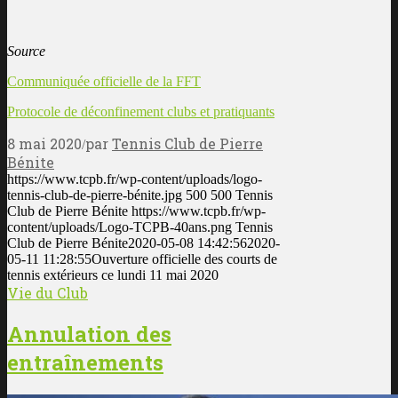
Source
Communiquée officielle de la FFT
Protocole de déconfinement clubs et pratiquants
8 mai 2020
par
Tennis Club de Pierre
/
Bénite
https://www.tcpb.fr/wp-content/uploads/logo-
tennis-club-de-pierre-bénite.jpg
500
500
Tennis
Club de Pierre Bénite
https://www.tcpb.fr/wp-
content/uploads/Logo-TCPB-40ans.png
Tennis
Club de Pierre Bénite
2020-05-08 14:42:56
2020-
05-11 11:28:55
Ouverture officielle des courts de
tennis extérieurs ce lundi 11 mai 2020
Vie du Club
Annulation des
entraînements