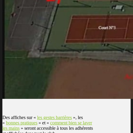
Des affiches sur «
les gestes barrières
», les
«
bonnes pratiques
» et «
comment bien se laver
les mains
» seront accessible à tous les adhérents