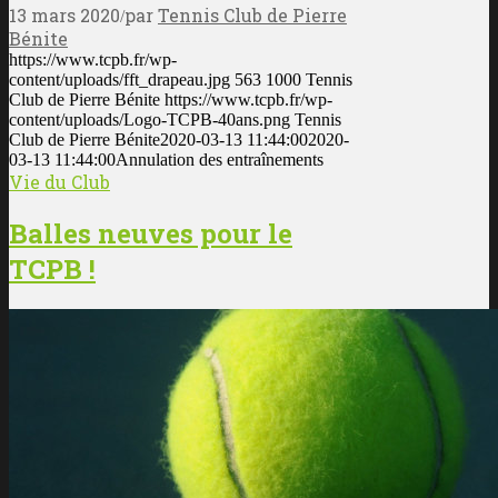
13 mars 2020
par
Tennis Club de Pierre
/
Bénite
https://www.tcpb.fr/wp-
content/uploads/fft_drapeau.jpg
563
1000
Tennis
Club de Pierre Bénite
https://www.tcpb.fr/wp-
content/uploads/Logo-TCPB-40ans.png
Tennis
Club de Pierre Bénite
2020-03-13 11:44:00
2020-
03-13 11:44:00
Annulation des entraînements
Vie du Club
Balles neuves pour le
TCPB !