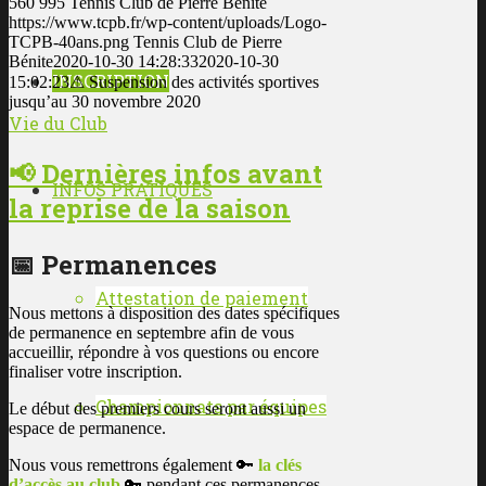
560
995
Tennis Club de Pierre Bénite
https://www.tcpb.fr/wp-content/uploads/Logo-
TCPB-40ans.png
Tennis Club de Pierre
Bénite
2020-10-30 14:28:33
2020-10-30
INSCRIPTION
15:02:23
⚠ Suspension des activités sportives
jusqu’au 30 novembre 2020
Vie du Club
📢 Dernières infos avant
INFOS PRATIQUES
la reprise de la saison
📅 Permanences
Attestation de paiement
Nous mettons à disposition des dates spécifiques
de permanence en septembre afin de vous
accueillir, répondre à vos questions ou encore
finaliser votre inscription.
Championnats par équipes
Le début des premiers cours seront aussi un
espace de permanence.
Nous vous remettrons également 🔑
la clés
d’accès au club
🔑 pendant ces permanences.