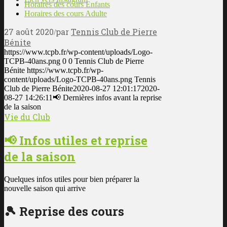
Horaires des cours Enfants
Horaires des cours Adulte
27 août 2020
par
Tennis Club de Pierre
/
Bénite
https://www.tcpb.fr/wp-content/uploads/Logo-
TCPB-40ans.png
0
0
Tennis Club de Pierre
Bénite
https://www.tcpb.fr/wp-
content/uploads/Logo-TCPB-40ans.png
Tennis
Club de Pierre Bénite
2020-08-27 12:01:17
2020-
08-27 14:26:11
📢 Dernières infos avant la reprise
de la saison
Vie du Club
📢 Infos utiles et reprise
de la saison
Quelques infos utiles pour bien préparer la
nouvelle saison qui arrive
🎾 Reprise des cours