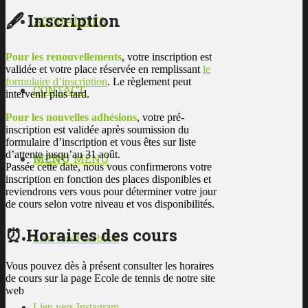
🖋️ Inscription
ACTUALITÉS
Pour les renouvellements
, votre inscription est
validée et votre place réservée en remplissant
le
formulaire d’inscription
. Le règlement peut
CONTACT
intervenir plus tard.
Pour les nouvelles adhésions
, votre pré-
inscription est validée après soumission du
formulaire d’inscription et vous êtes sur liste
d’attente jusqu’au 31 août.
MENU
MENU
Passée cette date, nous vous confirmerons votre
inscription en fonction des places disponibles et
reviendrons vers vous pour déterminer votre jour
de cours selon votre niveau et vos disponibilités.
⏰ Horaires des cours
Lien vers Facebook
Vous pouvez dès à présent consulter les horaires
de cours sur la page Ecole de tennis de notre site
web
Lien vers Instagram