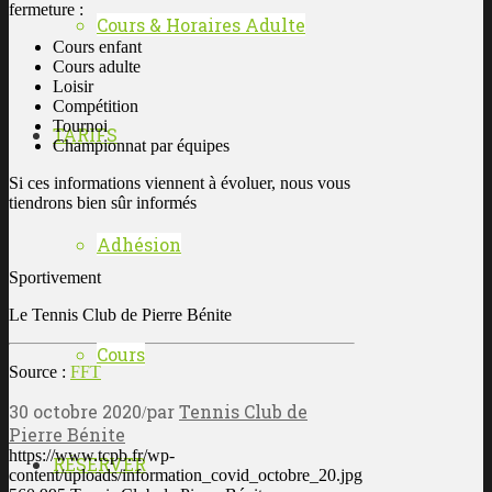
fermeture :
Cours & Horaires Adulte
Cours enfant
Cours adulte
Loisir
Compétition
Tournoi
TARIFS
Championnat par équipes
Si ces informations viennent à évoluer, nous vous
tiendrons bien sûr informés
Adhésion
Sportivement
Le Tennis Club de Pierre Bénite
Cours
Source :
FFT
30 octobre 2020
par
Tennis Club de
/
Pierre Bénite
https://www.tcpb.fr/wp-
RÉSERVER
content/uploads/information_covid_octobre_20.jpg