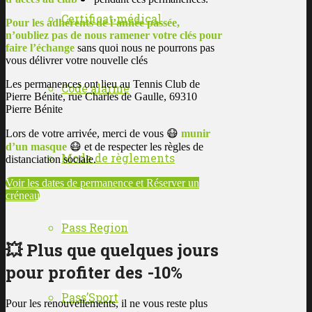
Certificat médical
Pour les adhérents de l’année passée,
n’oubliez pas de nous ramener votre clés pour
faire l’échange
sans quoi nous ne pourrons pas
vous délivrer votre nouvelle clés
Les permanences ont lieu au Tennis Club de
Code alarme
Pierre Bénite, rue Charles de Gaulle, 69310
Pierre Bénite
Lors de votre arrivée, merci de vous 😷
munir
d’un masque
😷 et de respecter les règles de
Mode de règlements
distanciation sociale.
Voir les dates de permanence et Réserver un
créneau
Pass Region
💥 Plus que quelques jours
pour profiter des -10%
Pass’Sport
Pour les renouvellements, il ne vous reste plus