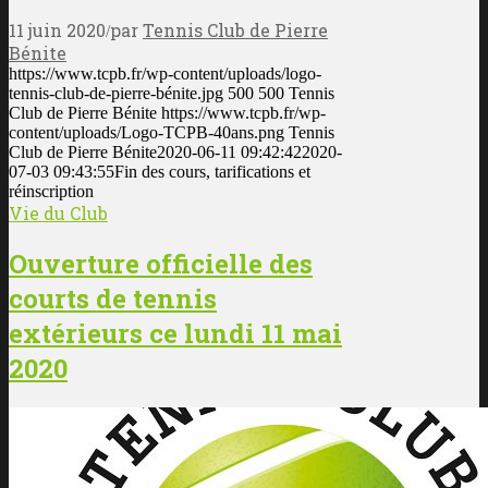
11 juin 2020
par
Tennis Club de Pierre
/
Bénite
https://www.tcpb.fr/wp-content/uploads/logo-
tennis-club-de-pierre-bénite.jpg
500
500
Tennis
Club de Pierre Bénite
https://www.tcpb.fr/wp-
content/uploads/Logo-TCPB-40ans.png
Tennis
Club de Pierre Bénite
2020-06-11 09:42:42
2020-
07-03 09:43:55
Fin des cours, tarifications et
réinscription
Vie du Club
Ouverture officielle des
courts de tennis
extérieurs ce lundi 11 mai
2020